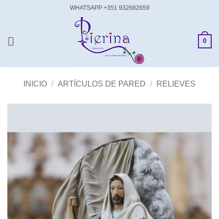
Saltar
WHATSAPP +351 932682659
al
contenido
0
INICIO
/
ARTÍCULOS DE PARED
/
RELIEVES