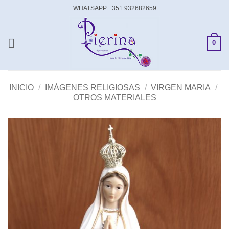
Saltar
WHATSAPP +351 932682659
al
contenido
0
INICIO
/
IMÁGENES RELIGIOSAS
/
VIRGEN MARIA
/
OTROS MATERIALES