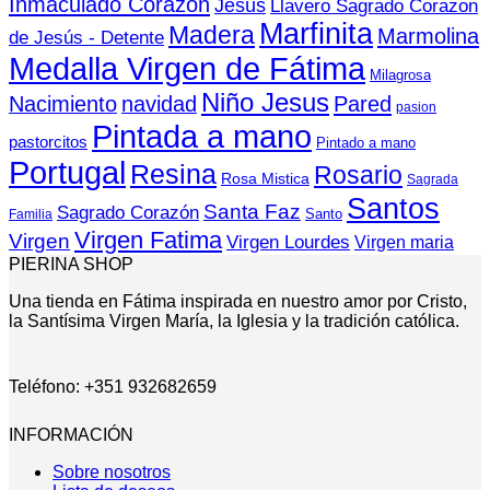
Inmaculado Corazon
Jesús
Llavero Sagrado Corazon
Marfinita
Madera
Marmolina
de Jesús - Detente
Medalla Virgen de Fátima
Milagrosa
Niño Jesus
Nacimiento
navidad
Pared
pasion
Pintada a mano
pastorcitos
Pintado a mano
Portugal
Resina
Rosario
Rosa Mistica
Sagrada
Santos
Santa Faz
Sagrado Corazón
Santo
Familia
Virgen Fatima
Virgen
Virgen Lourdes
Virgen maria
PIERINA SHOP
Una tienda en Fátima inspirada en nuestro amor por Cristo,
la Santísima Virgen María, la Iglesia y la tradición católica.
Teléfono: +351 932682659
INFORMACIÓN
Sobre nosotros