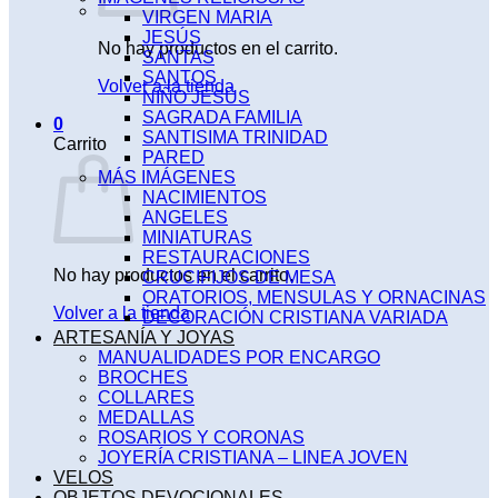
VIRGEN MARIA
JESÚS
No hay productos en el carrito.
SANTAS
SANTOS
Volver a la tienda
NIÑO JESÚS
SAGRADA FAMILIA
0
SANTISIMA TRINIDAD
Carrito
PARED
MÁS IMÁGENES
NACIMIENTOS
ANGELES
MINIATURAS
RESTAURACIONES
No hay productos en el carrito.
CRUCIFIJOS DE MESA
ORATORIOS, MENSULAS Y ORNACINAS
Volver a la tienda
DECORACIÓN CRISTIANA VARIADA
ARTESANÍA Y JOYAS
MANUALIDADES POR ENCARGO
BROCHES
COLLARES
MEDALLAS
ROSARIOS Y CORONAS
JOYERÍA CRISTIANA – LINEA JOVEN
VELOS
OBJETOS DEVOCIONALES