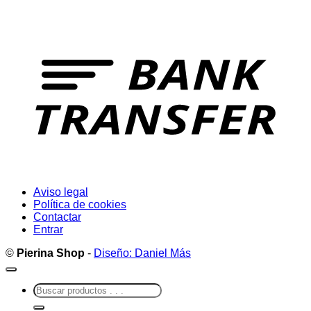
T
Aviso legal
Política de cookies
Contactar
Entrar
©
Pierina Shop
-
Diseño: Daniel Más
Buscar
por: