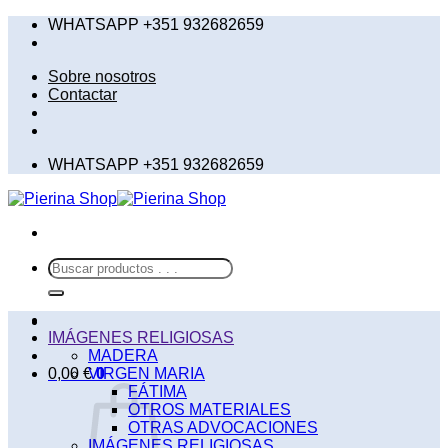
Saltar
WHATSAPP +351 932682659
al
contenido
Sobre nosotros
Contactar
WHATSAPP +351 932682659
Buscar
por:
IMÁGENES RELIGIOSAS
MADERA
0,00
€
VIRGEN MARIA
0
FÁTIMA
OTROS MATERIALES
OTRAS ADVOCACIONES
IMÁGENES RELIGIOSAS