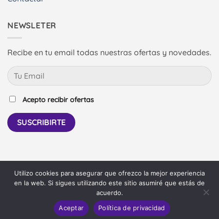
NEWSLETER
Recibe en tu email todas nuestras ofertas y novedades.
Acepto recibir ofertas
Utilizo cookies para asegurar que ofrezco la mejor experiencia
PayPal
Bank
en la web. Si sigues utilizando este sitio asumiré que estás de
Transfer
acuerdo.
AVISO LEGAL
POLÍTICA DE COOKIES
CONTACTAR
ENTRAR
Aceptar
Política de privacidad
©
Pierina Shop
-
Diseño: Daniel Más