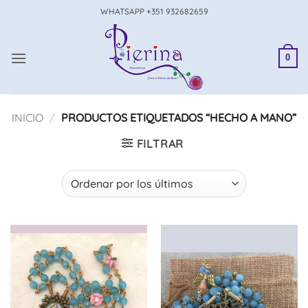
Saltar
WHATSAPP +351 932682659
al
contenido
0
INICIO
/
PRODUCTOS ETIQUETADOS “HECHO A MANO”
FILTRAR