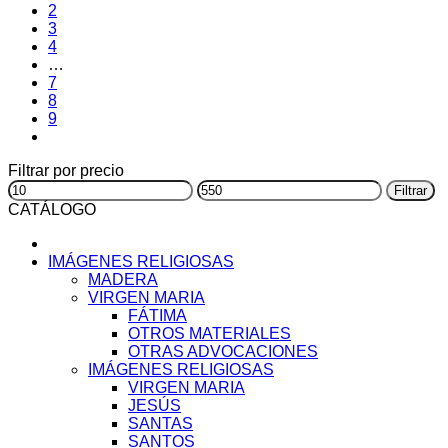
2
3
4
…
7
8
9
Filtrar por precio
Precio
Precio
Filtrar
mínimo
máximo
CATÁLOGO
IMÁGENES RELIGIOSAS
MADERA
VIRGEN MARIA
FÁTIMA
OTROS MATERIALES
OTRAS ADVOCACIONES
IMÁGENES RELIGIOSAS
VIRGEN MARIA
JESÚS
SANTAS
SANTOS