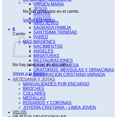
VIRGEN MARIA
JESÚS
No hay productos en el carrito.
SANTAS
SANTOS
Volver a la tienda
NIÑO JESÚS
SAGRADA FAMILIA
0
SANTISIMA TRINIDAD
Carrito
PARED
MÁS IMÁGENES
NACIMIENTOS
ANGELES
MINIATURAS
RESTAURACIONES
No hay productos en el carrito.
CRUCIFIJOS DE MESA
ORATORIOS, MENSULAS Y ORNACINAS
Volver a la tienda
DECORACIÓN CRISTIANA VARIADA
ARTESANÍA Y JOYAS
MANUALIDADES POR ENCARGO
BROCHES
COLLARES
MEDALLAS
ROSARIOS Y CORONAS
JOYERÍA CRISTIANA – LINEA JOVEN
VELOS
OBJETOS DEVOCIONALES