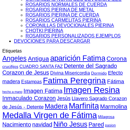
ROSARIOS NORMALES DE CUERDA
ROSARIOS PIERINA DE METAL
ROSARIOS PIERINA DE CUERDA
ROSARIOS CARMELITAS PIERINA
CORONILLAS DEVOCIONALES PIERINA
CHOTKI PIERINA
ROSARIOS PERSONALIZADOS EJEMPLOS
DEVOCIONES PARA DESCARGAR
Etiquetas
aparición Fatima
Angeles
Antigua
Corona
Detente del Sagrado
CUADRO SANTA FAZ
crucifijos
Corazon de Jesus
Efecto
Divina Misericordia
Dormido
Fatima Peregrina
Fátima
madera
Estampas
Imagen Resina
Imagen Fatima
hecho a mano
Inmaculado Corazon
Jesús
Llavero Sagrado Corazon
Marfinita
Madera
Marmolina
de Jesús - Detente
Medalla Virgen de Fátima
Milagrosa
Niño Jesus
Nacimiento
navidad
Pared
pasion