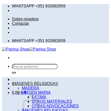
Saltar
WHATSAPP +351 932682659
al
contenido
Sobre nosotros
Contactar
WHATSAPP +351 932682659
Buscar
por:
IMÁGENES RELIGIOSAS
MADERA
0,00
€
VIRGEN MARIA
0
FÁTIMA
OTROS MATERIALES
OTRAS ADVOCACIONES
IMÁGENES RELIGIOSAS