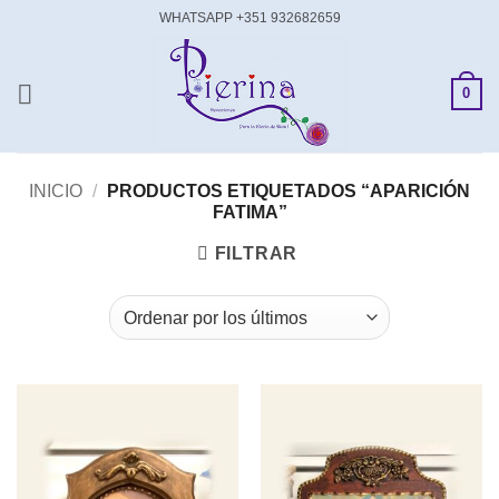
Saltar
WHATSAPP +351 932682659
al
contenido
0
INICIO
/
PRODUCTOS ETIQUETADOS “APARICIÓN
FATIMA”
FILTRAR