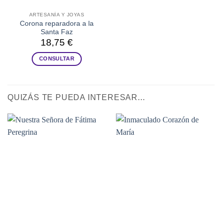
ARTESANÍA Y JOYAS
Corona reparadora a la
Santa Faz
18,75
€
CONSULTAR
Este
producto
tiene
QUIZÁS TE PUEDA INTERESAR...
múltiples
variantes.
Las
opciones
se
pueden
elegir
en
la
página
de
producto