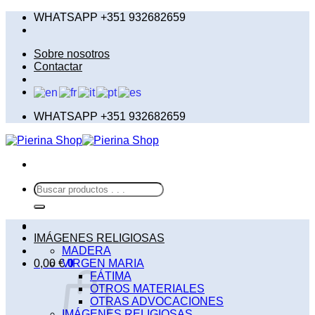
Saltar
WHATSAPP +351 932682659
al
contenido
Sobre nosotros
Contactar
WHATSAPP +351 932682659
Buscar
por:
IMÁGENES RELIGIOSAS
MADERA
0,00
€
VIRGEN MARIA
0
FÁTIMA
OTROS MATERIALES
OTRAS ADVOCACIONES
IMÁGENES RELIGIOSAS