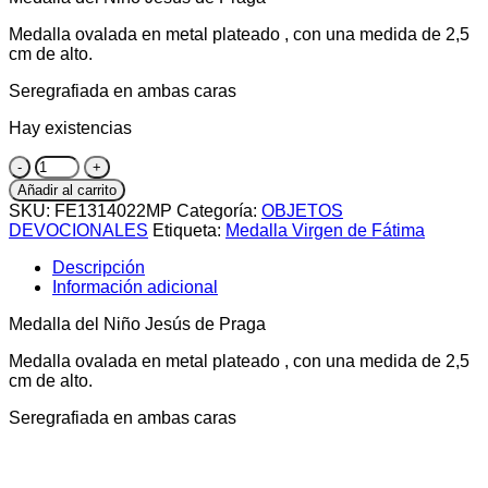
Medalla ovalada en metal plateado , con una medida de 2,5
cm de alto.
Seregrafiada en ambas caras
Hay existencias
Medalla
del
Añadir al carrito
Niño
SKU:
FE1314022MP
Categoría:
OBJETOS
Jesús
DEVOCIONALES
Etiqueta:
Medalla Virgen de Fátima
de
Praga
Descripción
cantidad
Información adicional
Medalla del Niño Jesús de Praga
Medalla ovalada en metal plateado , con una medida de 2,5
cm de alto.
Seregrafiada en ambas caras