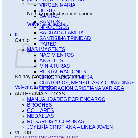
VIRGEN MARIA
JESÚS
No hay productos en el carrito.
SANTAS
SANTOS
Volver a la tienda
NIÑO JESÚS
SAGRADA FAMILIA
0
SANTISIMA TRINIDAD
Carrito
PARED
MÁS IMÁGENES
NACIMIENTOS
ANGELES
MINIATURAS
RESTAURACIONES
No hay productos en el carrito.
CRUCIFIJOS DE MESA
ORATORIOS, MENSULAS Y ORNACINAS
Volver a la tienda
DECORACIÓN CRISTIANA VARIADA
ARTESANÍA Y JOYAS
MANUALIDADES POR ENCARGO
BROCHES
COLLARES
MEDALLAS
ROSARIOS Y CORONAS
JOYERÍA CRISTIANA – LINEA JOVEN
VELOS