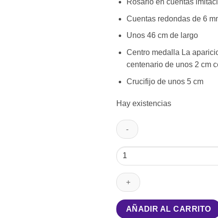
Rosario en cuentas imitac
Cuentas redondas de 6 m
Unos 46 cm de largo
Centro medalla La aparici
centenario de unos 2 cm 
Crucifijo de unos 5 cm
Hay existencias
Rosario
centenario
de
Fátima
cantidad
AÑADIR AL CARRITO