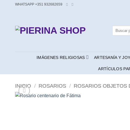
Saltar
WHATSAPP +351 932682659
al
contenido
Buscar
por:
IMÁGENES RELIGIOSAS
ARTESANÍA Y JO
ARTÍCULOS PA
INICIO
/
ROSARIOS
/
ROSARIOS OBJETOS