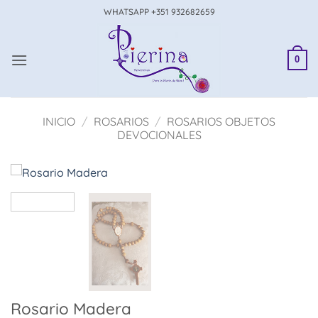
Saltar
WHATSAPP +351 932682659
al
contenido
0
INICIO
/
ROSARIOS
/
ROSARIOS OBJETOS
DEVOCIONALES
Rosario Madera