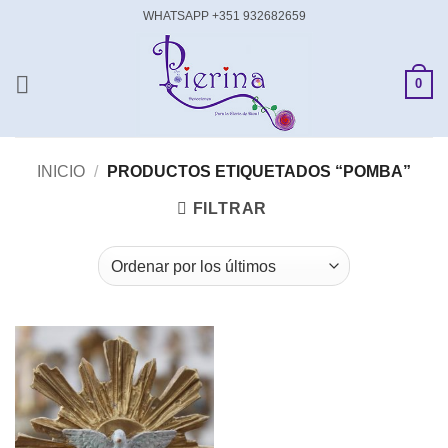
Saltar
WHATSAPP +351 932682659
al
contenido
0
INICIO
/
PRODUCTOS ETIQUETADOS “POMBA”
FILTRAR