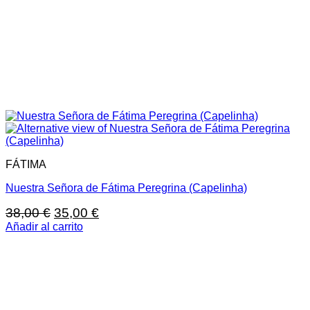
FÁTIMA
Nuestra Señora de Fátima Peregrina (Capelinha)
El
El
38,00
€
35,00
€
precio
precio
Añadir al carrito
original
actual
era:
es:
38,00 €.
35,00 €.