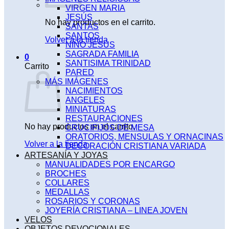
VIRGEN MARIA
JESÚS
No hay productos en el carrito.
SANTAS
SANTOS
Volver a la tienda
NIÑO JESÚS
SAGRADA FAMILIA
0
SANTISIMA TRINIDAD
Carrito
PARED
MÁS IMÁGENES
NACIMIENTOS
ANGELES
MINIATURAS
RESTAURACIONES
No hay productos en el carrito.
CRUCIFIJOS DE MESA
ORATORIOS, MENSULAS Y ORNACINAS
Volver a la tienda
DECORACIÓN CRISTIANA VARIADA
ARTESANÍA Y JOYAS
MANUALIDADES POR ENCARGO
BROCHES
COLLARES
MEDALLAS
ROSARIOS Y CORONAS
JOYERÍA CRISTIANA – LINEA JOVEN
VELOS
OBJETOS DEVOCIONALES