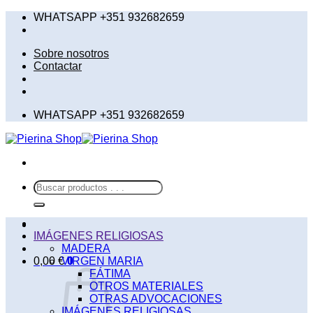
Saltar
WHATSAPP +351 932682659
al
contenido
Sobre nosotros
Contactar
WHATSAPP +351 932682659
Buscar
por:
IMÁGENES RELIGIOSAS
MADERA
0,00
€
VIRGEN MARIA
0
FÁTIMA
OTROS MATERIALES
OTRAS ADVOCACIONES
IMÁGENES RELIGIOSAS