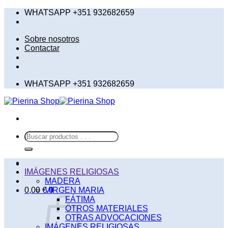
Saltar
WHATSAPP +351 932682659
al
contenido
Sobre nosotros
Contactar
WHATSAPP +351 932682659
Buscar
por:
IMÁGENES RELIGIOSAS
MADERA
0,00
€
VIRGEN MARIA
0
FÁTIMA
OTROS MATERIALES
OTRAS ADVOCACIONES
IMÁGENES RELIGIOSAS