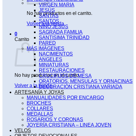
VIRGEN MARIA
JESÚS
No hay productos en el carrito.
SANTAS
SANTOS
Volver a la tienda
NIÑO JESÚS
SAGRADA FAMILIA
0
SANTISIMA TRINIDAD
Carrito
PARED
MÁS IMÁGENES
NACIMIENTOS
ANGELES
MINIATURAS
RESTAURACIONES
No hay productos en el carrito.
CRUCIFIJOS DE MESA
ORATORIOS, MENSULAS Y ORNACINAS
Volver a la tienda
DECORACIÓN CRISTIANA VARIADA
ARTESANÍA Y JOYAS
MANUALIDADES POR ENCARGO
BROCHES
COLLARES
MEDALLAS
ROSARIOS Y CORONAS
JOYERÍA CRISTIANA – LINEA JOVEN
VELOS
OBJETOS DEVOCIONALES