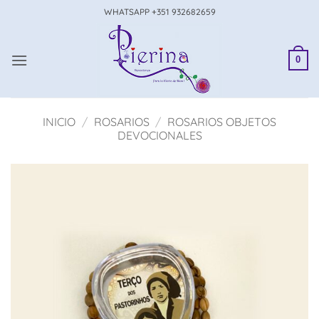
Saltar
WHATSAPP +351 932682659
al
contenido
0
INICIO
/
ROSARIOS
/
ROSARIOS OBJETOS
DEVOCIONALES