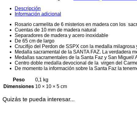
seis
misterios
Descripción
cantidad
Información adicional
Rosario carmelita de 6 misterios en madera con los sa
Cuentas de 10 mm de madera natural
Separadores de madera y acero inoxidable
De 65 cm de largo
Crucifijo del Perdon de SSPX con la medalla milagrosa 
Medalla sacramental de la SANTA FAZ. La verdadera med
Medallas sacramentales de la Santa Faz y San Miguel/ 
Centro doble medalla devocional de la virgen del Car
De momento la información sobre la Santa Faz la tenem
Peso
0,1 kg
Dimensiones
10 × 10 × 5 cm
Quizás te pueda interesar...