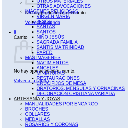
OTROS MATERIALES
OTRAS ADVOCACIONES
IMÁGENES RELIGIOSAS
No hay productos en el carrito.
VIRGEN MARIA
JESÚS
Volver a la tienda
SANTAS
SANTOS
0
NIÑO JESÚS
Carrito
SAGRADA FAMILIA
SANTISIMA TRINIDAD
PARED
MÁS IMÁGENES
NACIMIENTOS
ANGELES
No hay productos en el carrito.
MINIATURAS
RESTAURACIONES
Volver a la tienda
CRUCIFIJOS DE MESA
ORATORIOS, MENSULAS Y ORNACINAS
DECORACIÓN CRISTIANA VARIADA
ARTESANÍA Y JOYAS
MANUALIDADES POR ENCARGO
BROCHES
COLLARES
MEDALLAS
ROSARIOS Y CORONAS