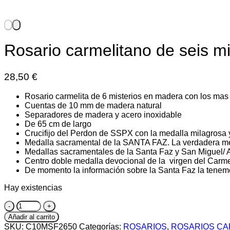
Rosario carmelitano de seis mi
28,50
€
Rosario carmelita de 6 misterios en madera con los ma
Cuentas de 10 mm de madera natural
Separadores de madera y acero inoxidable
De 65 cm de largo
Crucifijo del Perdon de SSPX con la medalla milagrosa 
Medalla sacramental de la SANTA FAZ. La verdadera med
Medallas sacramentales de la Santa Faz y San Miguel/ 
Centro doble medalla devocional de la virgen del Car
De momento la información sobre la Santa Faz la tenem
Hay existencias
Rosario
carmelitano
Añadir al carrito
de
SKU:
C10MSF2650
Categorías:
ROSARIOS
,
ROSARIOS CA