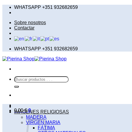
Saltar
WHATSAPP +351 932682659
al
contenido
Sobre nosotros
Contactar
WHATSAPP +351 932682659
Buscar
por:
0,00
€
0
IMÁGENES RELIGIOSAS
MADERA
VIRGEN MARIA
FÁTIMA