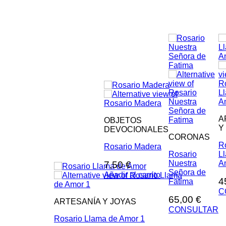
A
OBJETOS
Y
DEVOCIONALES
CORONAS
R
Rosario Madera
Rosario
L
Nuestra
A
7,50
€
Señora de
Añadir al carrito
4
Fatima
C
65,00
€
ARTESANÍA Y JOYAS
CONSULTAR
Rosario Llama de Amor 1