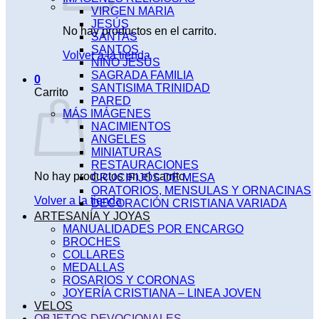
VIRGEN MARIA
JESÚS
No hay productos en el carrito.
SANTAS
SANTOS
Volver a la tienda
NIÑO JESÚS
SAGRADA FAMILIA
0
SANTISIMA TRINIDAD
Carrito
PARED
MÁS IMÁGENES
NACIMIENTOS
ANGELES
MINIATURAS
RESTAURACIONES
No hay productos en el carrito.
CRUCIFIJOS DE MESA
ORATORIOS, MENSULAS Y ORNACINAS
Volver a la tienda
DECORACIÓN CRISTIANA VARIADA
ARTESANÍA Y JOYAS
MANUALIDADES POR ENCARGO
BROCHES
COLLARES
MEDALLAS
ROSARIOS Y CORONAS
JOYERÍA CRISTIANA – LINEA JOVEN
VELOS
OBJETOS DEVOCIONALES