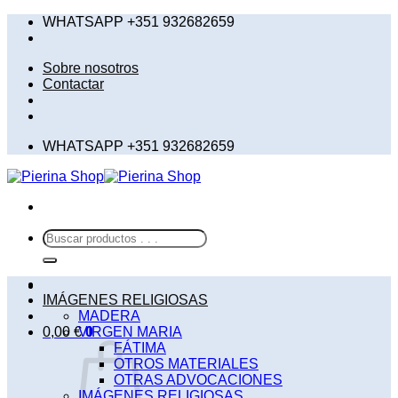
Saltar
WHATSAPP +351 932682659
al
contenido
Sobre nosotros
Contactar
WHATSAPP +351 932682659
Buscar
por:
IMÁGENES RELIGIOSAS
MADERA
0,00
€
VIRGEN MARIA
0
FÁTIMA
OTROS MATERIALES
OTRAS ADVOCACIONES
IMÁGENES RELIGIOSAS