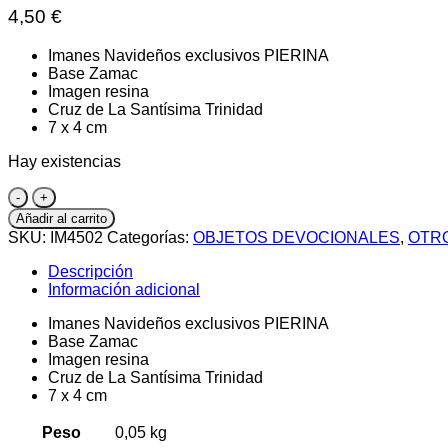
4,50
€
Imanes Navideños exclusivos PIERINA
Base Zamac
Imagen resina
Cruz de La Santísima Trinidad
7 x 4 cm
Hay existencias
Imán
-
Añadir al carrito
Navidad
SKU:
IM4502
Categorías:
OBJETOS DEVOCIONALES
,
OTR
cantidad
Descripción
Información adicional
Imanes Navideños exclusivos PIERINA
Base Zamac
Imagen resina
Cruz de La Santísima Trinidad
7 x 4 cm
Peso
0,05 kg