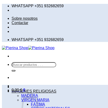
Saltar
WHATSAPP +351 932682659
al
contenido
Sobre nosotros
Contactar
WHATSAPP +351 932682659
Buscar
por:
0,00
€
0
IMÁGENES RELIGIOSAS
MADERA
VIRGEN MARIA
FÁTIMA