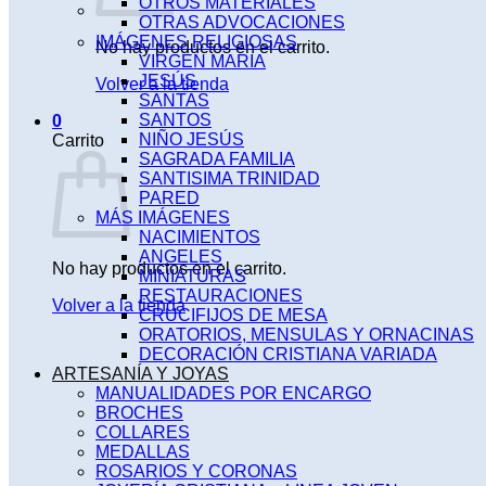
OTROS MATERIALES
OTRAS ADVOCACIONES
IMÁGENES RELIGIOSAS
No hay productos en el carrito.
VIRGEN MARIA
JESÚS
Volver a la tienda
SANTAS
SANTOS
0
NIÑO JESÚS
Carrito
SAGRADA FAMILIA
SANTISIMA TRINIDAD
PARED
MÁS IMÁGENES
NACIMIENTOS
ANGELES
No hay productos en el carrito.
MINIATURAS
RESTAURACIONES
Volver a la tienda
CRUCIFIJOS DE MESA
ORATORIOS, MENSULAS Y ORNACINAS
DECORACIÓN CRISTIANA VARIADA
ARTESANÍA Y JOYAS
MANUALIDADES POR ENCARGO
BROCHES
COLLARES
MEDALLAS
ROSARIOS Y CORONAS