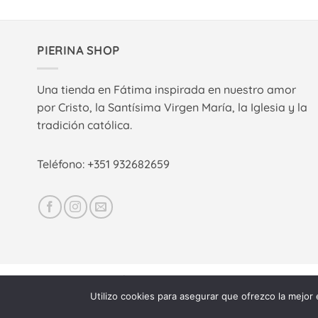
PIERINA SHOP
Una tienda en Fátima inspirada en nuestro amor
por Cristo, la Santísima Virgen María, la Iglesia y la
tradición católica.
Teléfono: +351 932682659
AVISO LEGAL
POLÍTICA DE COOKIES
CONTACTAR
ENTRAR
Utilizo cookies para asegurar que ofrezco la mejor 
©
Pierina Shop
-
Diseño: Daniel Más