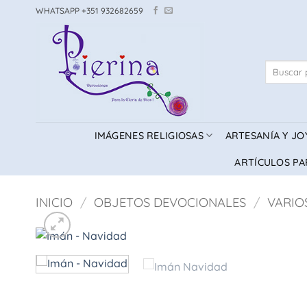
Saltar
WHATSAPP +351 932682659
al
contenido
Buscar
por:
IMÁGENES RELIGIOSAS
ARTESANÍA Y JO
ARTÍCULOS PA
INICIO
/
OBJETOS DEVOCIONALES
/
VARIO