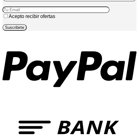
Acepto recibir ofertas
P
T