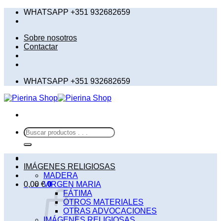
Saltar
WHATSAPP +351 932682659
al
contenido
Sobre nosotros
Contactar
WHATSAPP +351 932682659
Buscar
por:
IMÁGENES RELIGIOSAS
MADERA
0,00
€
VIRGEN MARIA
0
FÁTIMA
OTROS MATERIALES
OTRAS ADVOCACIONES
IMÁGENES RELIGIOSAS