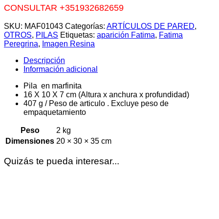
CONSULTAR +351932682659
SKU:
MAF01043
Categorías:
ARTÍCULOS DE PARED
,
OTROS
,
PILAS
Etiquetas:
aparición Fatima
,
Fatima
Peregrina
,
Imagen Resina
Descripción
Información adicional
Pila en marfinita
16 X 10 X 7 cm (Altura x anchura x profundidad)
407 g / Peso de articulo . Excluye peso de
empaquetamiento
Peso
2 kg
Dimensiones
20 × 30 × 35 cm
Quizás te pueda interesar...