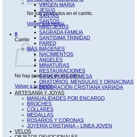
VIRGEN MARIA
JESÚS
No hay productos en el carrito.
SANTAS
SANTOS
Volver a la tienda
NIÑO JESÚS
SAGRADA FAMILIA
0
SANTISIMA TRINIDAD
Carrito
PARED
MÁS IMÁGENES
NACIMIENTOS
ANGELES
MINIATURAS
RESTAURACIONES
No hay productos en el carrito.
CRUCIFIJOS DE MESA
ORATORIOS, MENSULAS Y ORNACINAS
Volver a la tienda
DECORACIÓN CRISTIANA VARIADA
ARTESANÍA Y JOYAS
MANUALIDADES POR ENCARGO
BROCHES
COLLARES
MEDALLAS
ROSARIOS Y CORONAS
JOYERÍA CRISTIANA – LINEA JOVEN
VELOS
OBJETOS DEVOCIONALES