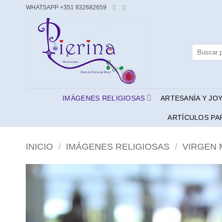
Saltar
WHATSAPP +351 932682659
al
contenido
Buscar
por:
IMÁGENES RELIGIOSAS
ARTESANÍA Y JO
ARTÍCULOS PA
INICIO
/
IMÁGENES RELIGIOSAS
/
VIRGEN 