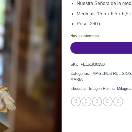
Nuestra Señora de la meda
Medidas: 15,5 x 6,5 x 6,5 
Peso: 260 g
Hay existencias
SKU:
FE15193015B
Categorías:
IMÁGENES RELIGIOS
MARIA
Etiquetas:
Imagen Resina
,
Milagros