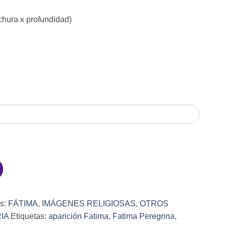
chura x profundidad)
as:
FÁTIMA
,
IMÁGENES RELIGIOSAS
,
OTROS
IA
Etiquetas:
aparición Fatima
,
Fatima Peregrina
,