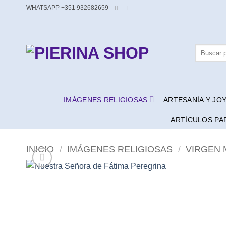
Saltar
WHATSAPP +351 932682659
al
contenido
Buscar
por:
IMÁGENES RELIGIOSAS
ARTESANÍA Y JO
ARTÍCULOS PA
INICIO
/
IMÁGENES RELIGIOSAS
/
VIRGEN 