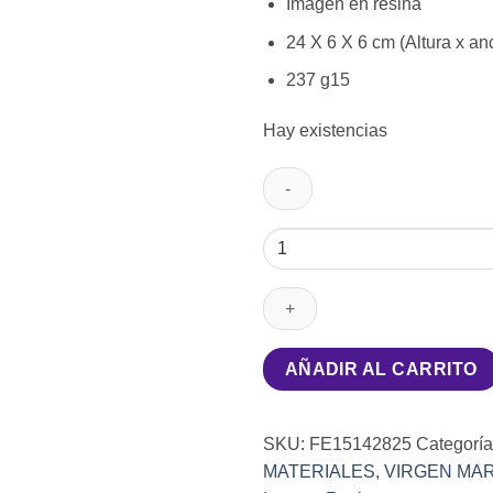
Imagen en resina
24 X 6 X 6 cm (Altura x an
237 g15
Hay existencias
Nuestra
Señora
de
Fátima
Peregrina
cantidad
AÑADIR AL CARRITO
SKU:
FE15142825
Categorí
MATERIALES
,
VIRGEN MAR