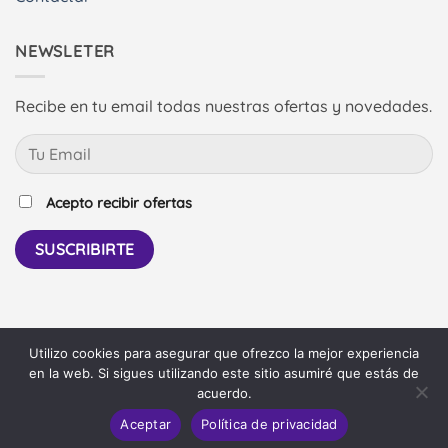
NEWSLETER
Recibe en tu email todas nuestras ofertas y novedades.
Acepto recibir ofertas
Utilizo cookies para asegurar que ofrezco la mejor experiencia
PayPal
Bank
en la web. Si sigues utilizando este sitio asumiré que estás de
Transfer
acuerdo.
AVISO LEGAL
POLÍTICA DE COOKIES
CONTACTAR
ENTRAR
Aceptar
Política de privacidad
©
Pierina Shop
-
Diseño: Daniel Más