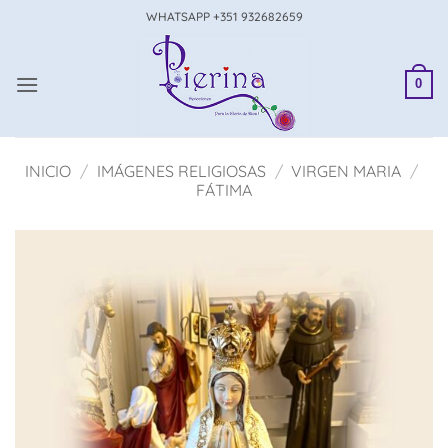
Saltar
WHATSAPP +351 932682659
al
contenido
0
INICIO
/
IMÁGENES RELIGIOSAS
/
VIRGEN MARIA
/
FÁTIMA