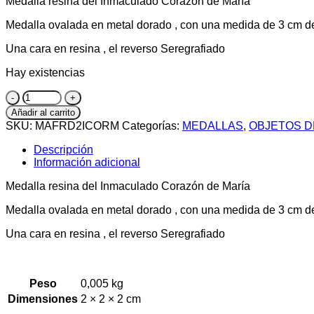
Medalla resina del Inmaculado Corazón de María
Medalla ovalada en metal dorado , con una medida de 3 cm de
Una cara en resina , el reverso Seregrafiado
Hay existencias
Medalla
resina
Añadir al carrito
del
SKU:
MAFRD2ICORM
Categorías:
MEDALLAS
,
OBJETOS 
Inmaculado
Corazón
Descripción
de
Información adicional
María
cantidad
Medalla resina del Inmaculado Corazón de María
Medalla ovalada en metal dorado , con una medida de 3 cm de
Una cara en resina , el reverso Seregrafiado
Peso
0,005 kg
Dimensiones
2 × 2 × 2 cm