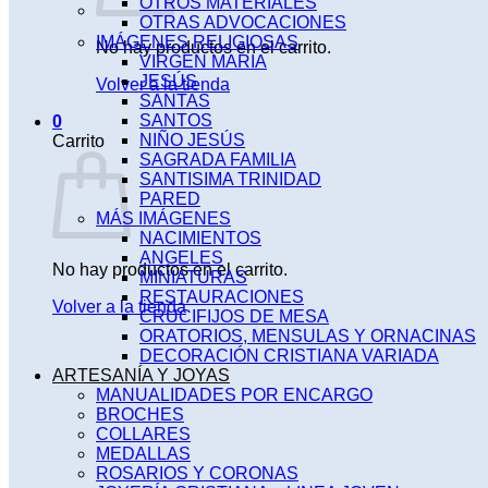
OTROS MATERIALES
OTRAS ADVOCACIONES
IMÁGENES RELIGIOSAS
No hay productos en el carrito.
VIRGEN MARIA
JESÚS
Volver a la tienda
SANTAS
SANTOS
0
NIÑO JESÚS
Carrito
SAGRADA FAMILIA
SANTISIMA TRINIDAD
PARED
MÁS IMÁGENES
NACIMIENTOS
ANGELES
No hay productos en el carrito.
MINIATURAS
RESTAURACIONES
Volver a la tienda
CRUCIFIJOS DE MESA
ORATORIOS, MENSULAS Y ORNACINAS
DECORACIÓN CRISTIANA VARIADA
ARTESANÍA Y JOYAS
MANUALIDADES POR ENCARGO
BROCHES
COLLARES
MEDALLAS
ROSARIOS Y CORONAS