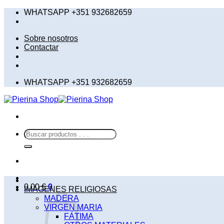
Saltar
WHATSAPP +351 932682659
al
contenido
Sobre nosotros
Contactar
WHATSAPP +351 932682659
Buscar
por:
0,00
€
0
IMÁGENES RELIGIOSAS
MADERA
VIRGEN MARIA
FÁTIMA