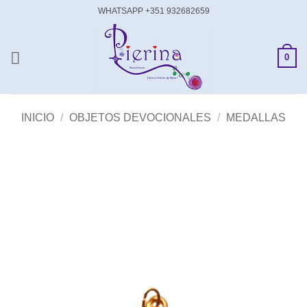
Saltar
WHATSAPP +351 932682659
al
contenido
0
INICIO
/
OBJETOS DEVOCIONALES
/
MEDALLAS