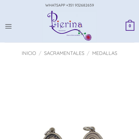
Saltar
WHATSAPP +351 932682659
al
contenido
0
INICIO
/
SACRAMENTALES
/
MEDALLAS