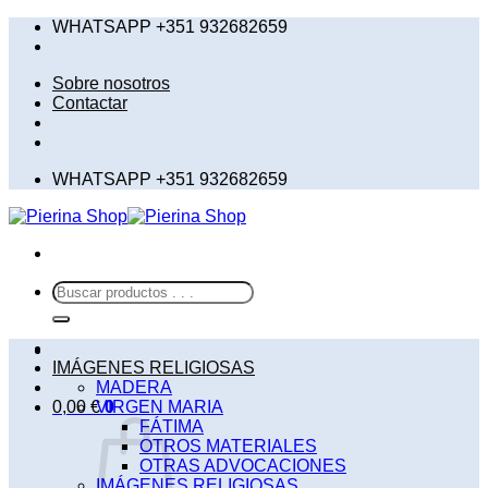
Saltar
WHATSAPP +351 932682659
al
contenido
Sobre nosotros
Contactar
WHATSAPP +351 932682659
Buscar
por:
IMÁGENES RELIGIOSAS
MADERA
0,00
€
VIRGEN MARIA
0
FÁTIMA
OTROS MATERIALES
OTRAS ADVOCACIONES
IMÁGENES RELIGIOSAS