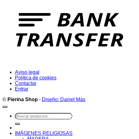
T
Aviso legal
Política de cookies
Contactar
Entrar
©
Pierina Shop
-
Diseño: Daniel Más
Buscar
por:
IMÁGENES RELIGIOSAS
MADERA