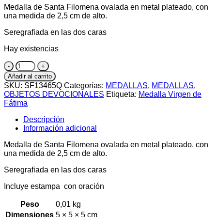
Medalla de Santa Filomena ovalada en metal plateado, con
una medida de 2,5 cm de alto.
Seregrafiada en las dos caras
Hay existencias
Medalla
de
Añadir al carrito
Santa
SKU:
SF13465Q
Categorías:
MEDALLAS
,
MEDALLAS
,
Filomena
OBJETOS DEVOCIONALES
Etiqueta:
Medalla Virgen de
cantidad
Fátima
Descripción
Información adicional
Medalla de Santa Filomena ovalada en metal plateado, con
una medida de 2,5 cm de alto.
Seregrafiada en las dos caras
Incluye estampa con oración
Peso
0,01 kg
Dimensiones
5 × 5 × 5 cm