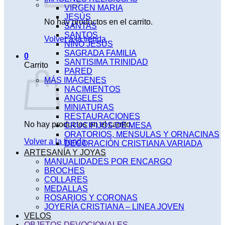
VIRGEN MARIA
JESÚS
No hay productos en el carrito.
SANTAS
SANTOS
Volver a la tienda
NIÑO JESÚS
SAGRADA FAMILIA
0
SANTISIMA TRINIDAD
Carrito
PARED
MÁS IMÁGENES
NACIMIENTOS
ANGELES
MINIATURAS
RESTAURACIONES
No hay productos en el carrito.
CRUCIFIJOS DE MESA
ORATORIOS, MENSULAS Y ORNACINAS
Volver a la tienda
DECORACIÓN CRISTIANA VARIADA
ARTESANÍA Y JOYAS
MANUALIDADES POR ENCARGO
BROCHES
COLLARES
MEDALLAS
ROSARIOS Y CORONAS
JOYERÍA CRISTIANA – LINEA JOVEN
VELOS
OBJETOS DEVOCIONALES