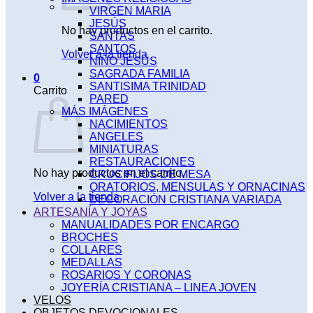
VIRGEN MARIA
JESÚS
No hay productos en el carrito.
SANTAS
SANTOS
Volver a la tienda
NIÑO JESÚS
SAGRADA FAMILIA
0
SANTISIMA TRINIDAD
Carrito
PARED
MÁS IMÁGENES
NACIMIENTOS
ANGELES
MINIATURAS
RESTAURACIONES
No hay productos en el carrito.
CRUCIFIJOS DE MESA
ORATORIOS, MENSULAS Y ORNACINAS
Volver a la tienda
DECORACIÓN CRISTIANA VARIADA
ARTESANÍA Y JOYAS
MANUALIDADES POR ENCARGO
BROCHES
COLLARES
MEDALLAS
ROSARIOS Y CORONAS
JOYERÍA CRISTIANA – LINEA JOVEN
VELOS
OBJETOS DEVOCIONALES