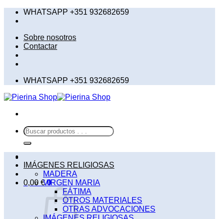
Saltar
WHATSAPP +351 932682659
al
contenido
Sobre nosotros
Contactar
WHATSAPP +351 932682659
Buscar
por:
IMÁGENES RELIGIOSAS
MADERA
0,00
€
VIRGEN MARIA
0
FÁTIMA
OTROS MATERIALES
OTRAS ADVOCACIONES
IMÁGENES RELIGIOSAS