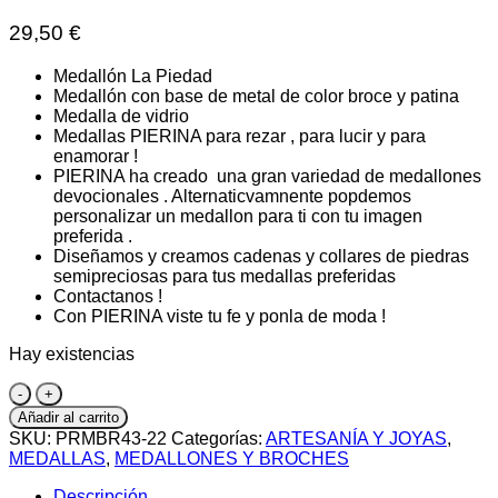
29,50
€
Medallón La Piedad
Medallón con base de metal de color broce y patina
Medalla de vidrio
Medallas PIERINA para rezar , para lucir y para
enamorar !
PIERINA ha creado una gran variedad de medallones
devocionales . Alternaticvamnente popdemos
personalizar un medallon para ti con tu imagen
preferida .
Diseñamos y creamos cadenas y collares de piedras
semipreciosas para tus medallas preferidas
Contactanos !
Con PIERINA viste tu fe y ponla de moda !
Hay existencias
Medallón
La
Añadir al carrito
Piedad
SKU:
PRMBR43-22
Categorías:
ARTESANÍA Y JOYAS
,
cantidad
MEDALLAS
,
MEDALLONES Y BROCHES
Descripción