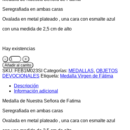
Seregrafiada en ambas caras
Ovalada en metal plateado , una cara con esmalte azul
con una medida de 2,5 cm de alto
Hay existencias
Medalla
de
Añadir al carrito
Nuestra
SKU:
FEB1M023SI
Categorías:
MEDALLAS
,
OBJETOS
Señora
DEVOCIONALES
Etiqueta:
Medalla Virgen de Fátima
de
Fátima
Descripción
cantidad
Información adicional
Medalla de Nuestra Señora de Fatima
Seregrafiada en ambas caras
Ovalada en metal plateado , una cara con esmalte azul