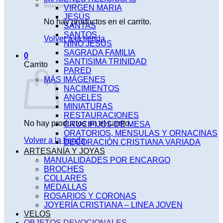
VIRGEN MARIA
JESÚS
No hay productos en el carrito.
SANTAS
SANTOS
Volver a la tienda
NIÑO JESÚS
SAGRADA FAMILIA
0
SANTISIMA TRINIDAD
Carrito
PARED
MÁS IMÁGENES
NACIMIENTOS
ANGELES
MINIATURAS
RESTAURACIONES
No hay productos en el carrito.
CRUCIFIJOS DE MESA
ORATORIOS, MENSULAS Y ORNACINAS
Volver a la tienda
DECORACIÓN CRISTIANA VARIADA
ARTESANÍA Y JOYAS
MANUALIDADES POR ENCARGO
BROCHES
COLLARES
MEDALLAS
ROSARIOS Y CORONAS
JOYERÍA CRISTIANA – LINEA JOVEN
VELOS
OBJETOS DEVOCIONALES