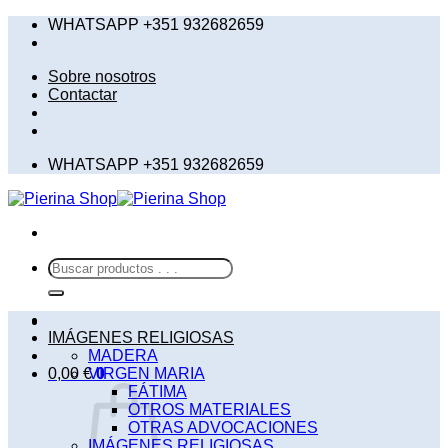
Saltar
WHATSAPP +351 932682659
al
contenido
Sobre nosotros
Contactar
WHATSAPP +351 932682659
Buscar
por:
IMÁGENES RELIGIOSAS
MADERA
0,00
€
VIRGEN MARIA
0
FÁTIMA
OTROS MATERIALES
OTRAS ADVOCACIONES
IMÁGENES RELIGIOSAS