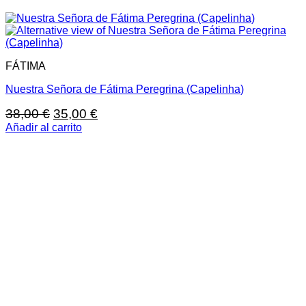
FÁTIMA
Nuestra Señora de Fátima Peregrina (Capelinha)
El
El
38,00
€
35,00
€
precio
precio
Añadir al carrito
original
actual
era:
es:
38,00 €.
35,00 €.