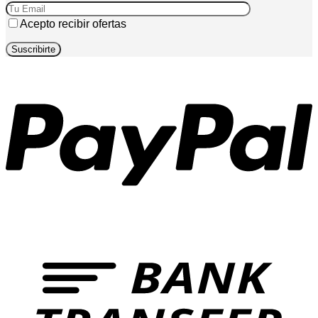
Acepto recibir ofertas
P
T