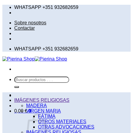
Saltar
WHATSAPP +351 932682659
al
contenido
Sobre nosotros
Contactar
WHATSAPP +351 932682659
Buscar
por:
IMÁGENES RELIGIOSAS
MADERA
0,00
€
VIRGEN MARIA
0
FÁTIMA
OTROS MATERIALES
OTRAS ADVOCACIONES
IMÁGENES RELIGIOSAS