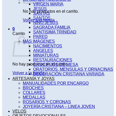
VIRGEN MARIA
JESÚS
No hay productos en el carrito.
SANTAS
SANTOS
Volver a la tienda
NIÑO JESÚS
SAGRADA FAMILIA
0
SANTISIMA TRINIDAD
Carrito
PARED
MÁS IMÁGENES
NACIMIENTOS
ANGELES
MINIATURAS
RESTAURACIONES
No hay productos en el carrito.
CRUCIFIJOS DE MESA
ORATORIOS, MENSULAS Y ORNACINAS
Volver a la tienda
DECORACIÓN CRISTIANA VARIADA
ARTESANÍA Y JOYAS
MANUALIDADES POR ENCARGO
BROCHES
COLLARES
MEDALLAS
ROSARIOS Y CORONAS
JOYERÍA CRISTIANA – LINEA JOVEN
VELOS
OBJETOS DEVOCIONALES