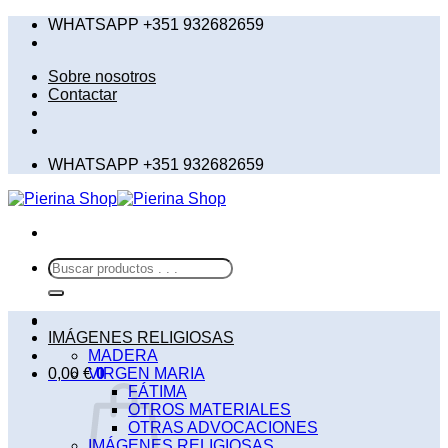
Saltar
WHATSAPP +351 932682659
al
contenido
Sobre nosotros
Contactar
WHATSAPP +351 932682659
Buscar
por:
IMÁGENES RELIGIOSAS
MADERA
0,00
€
VIRGEN MARIA
0
FÁTIMA
OTROS MATERIALES
OTRAS ADVOCACIONES
IMÁGENES RELIGIOSAS