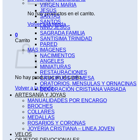
VIRGEN MARIA
JESÚS
No hay productos en el carrito.
SANTAS
SANTOS
Volver a la tienda
NIÑO JESÚS
SAGRADA FAMILIA
0
SANTISIMA TRINIDAD
Carrito
PARED
MÁS IMÁGENES
NACIMIENTOS
ANGELES
MINIATURAS
RESTAURACIONES
No hay productos en el carrito.
CRUCIFIJOS DE MESA
ORATORIOS, MENSULAS Y ORNACINAS
Volver a la tienda
DECORACIÓN CRISTIANA VARIADA
ARTESANÍA Y JOYAS
MANUALIDADES POR ENCARGO
BROCHES
COLLARES
MEDALLAS
ROSARIOS Y CORONAS
JOYERÍA CRISTIANA – LINEA JOVEN
VELOS
OBJETOS DEVOCIONALES