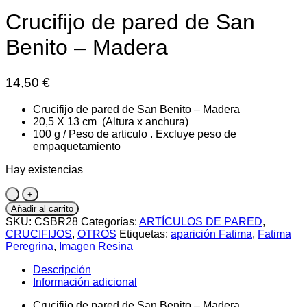
Crucifijo de pared de San
Benito – Madera
14,50
€
Crucifijo de pared de San Benito – Madera
20,5 X 13 cm (Altura x anchura)
100 g / Peso de articulo . Excluye peso de
empaquetamiento
Hay existencias
Crucifijo
de
Añadir al carrito
pared
SKU:
CSBR28
Categorías:
ARTÍCULOS DE PARED
,
de
CRUCIFIJOS
,
OTROS
Etiquetas:
aparición Fatima
,
Fatima
San
Peregrina
,
Imagen Resina
Benito
-
Descripción
Madera
Información adicional
cantidad
Crucifijo de pared de San Benito – Madera