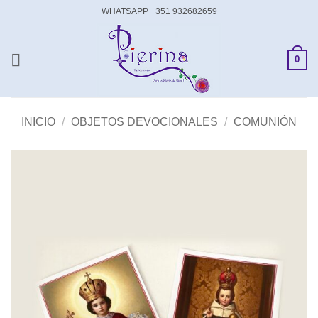
Saltar
WHATSAPP +351 932682659
al
contenido
0
INICIO
/
OBJETOS DEVOCIONALES
/
COMUNIÓN