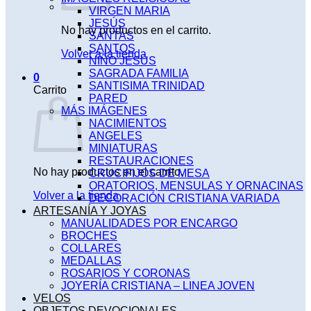
VIRGEN MARIA
JESÚS
No hay productos en el carrito.
SANTAS
SANTOS
Volver a la tienda
NIÑO JESÚS
SAGRADA FAMILIA
0
SANTISIMA TRINIDAD
Carrito
PARED
MÁS IMÁGENES
NACIMIENTOS
ANGELES
MINIATURAS
RESTAURACIONES
No hay productos en el carrito.
CRUCIFIJOS DE MESA
ORATORIOS, MENSULAS Y ORNACINAS
Volver a la tienda
DECORACIÓN CRISTIANA VARIADA
ARTESANÍA Y JOYAS
MANUALIDADES POR ENCARGO
BROCHES
COLLARES
MEDALLAS
ROSARIOS Y CORONAS
JOYERÍA CRISTIANA – LINEA JOVEN
VELOS
OBJETOS DEVOCIONALES