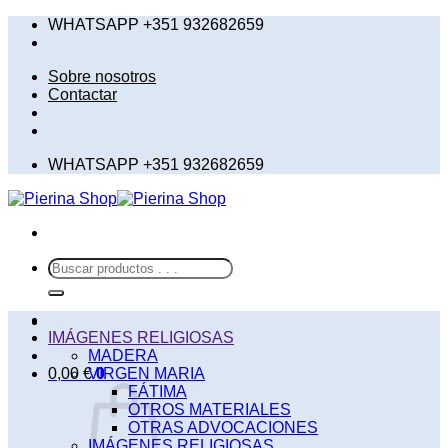
Saltar
WHATSAPP +351 932682659
al
contenido
Sobre nosotros
Contactar
WHATSAPP +351 932682659
Buscar
por:
IMÁGENES RELIGIOSAS
MADERA
0,00
€
VIRGEN MARIA
0
FÁTIMA
OTROS MATERIALES
OTRAS ADVOCACIONES
IMÁGENES RELIGIOSAS