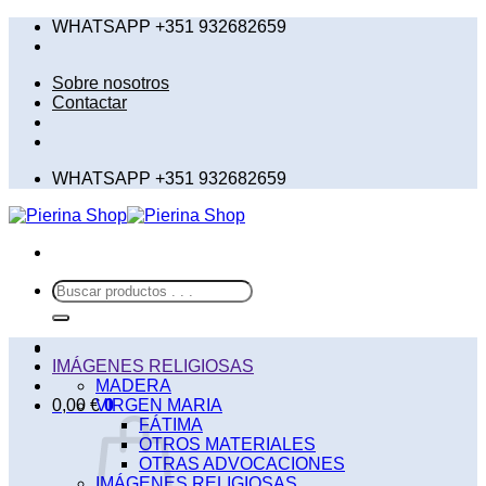
Saltar
WHATSAPP +351 932682659
al
contenido
Sobre nosotros
Contactar
WHATSAPP +351 932682659
Buscar
por:
IMÁGENES RELIGIOSAS
MADERA
0,00
€
VIRGEN MARIA
0
FÁTIMA
OTROS MATERIALES
OTRAS ADVOCACIONES
IMÁGENES RELIGIOSAS