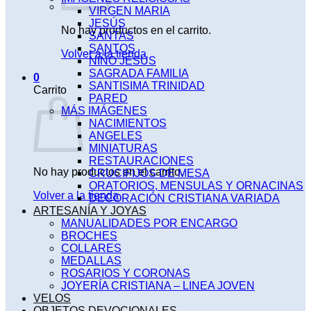
VIRGEN MARIA
JESÚS
No hay productos en el carrito.
SANTAS
SANTOS
Volver a la tienda
NIÑO JESÚS
SAGRADA FAMILIA
0
SANTISIMA TRINIDAD
Carrito
PARED
MÁS IMÁGENES
NACIMIENTOS
ANGELES
MINIATURAS
RESTAURACIONES
No hay productos en el carrito.
CRUCIFIJOS DE MESA
ORATORIOS, MENSULAS Y ORNACINAS
Volver a la tienda
DECORACIÓN CRISTIANA VARIADA
ARTESANÍA Y JOYAS
MANUALIDADES POR ENCARGO
BROCHES
COLLARES
MEDALLAS
ROSARIOS Y CORONAS
JOYERÍA CRISTIANA – LINEA JOVEN
VELOS
OBJETOS DEVOCIONALES