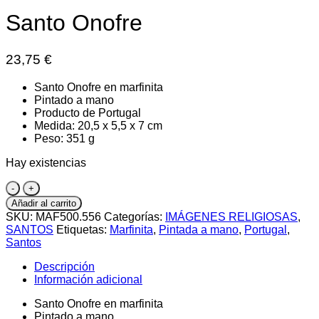
Santo Onofre
23,75
€
Santo Onofre en marfinita
Pintado a mano
Producto de Portugal
Medida: 20,5 x 5,5 x 7 cm
Peso: 351 g
Hay existencias
Santo
Onofre
Añadir al carrito
cantidad
SKU:
MAF500.556
Categorías:
IMÁGENES RELIGIOSAS
,
SANTOS
Etiquetas:
Marfinita
,
Pintada a mano
,
Portugal
,
Santos
Descripción
Información adicional
Santo Onofre en marfinita
Pintado a mano