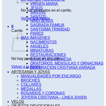
VIRGEN MARIA
JESÚS
No hay productos en el carrito.
SANTAS
SANTOS
Volver a la tienda
NIÑO JESÚS
SAGRADA FAMILIA
0
SANTISIMA TRINIDAD
Carrito
PARED
MÁS IMÁGENES
NACIMIENTOS
ANGELES
MINIATURAS
RESTAURACIONES
No hay productos en el carrito.
CRUCIFIJOS DE MESA
ORATORIOS, MENSULAS Y ORNACINAS
Volver a la tienda
DECORACIÓN CRISTIANA VARIADA
ARTESANÍA Y JOYAS
MANUALIDADES POR ENCARGO
BROCHES
COLLARES
MEDALLAS
ROSARIOS Y CORONAS
JOYERÍA CRISTIANA – LINEA JOVEN
VELOS
OBJETOS DEVOCIONALES