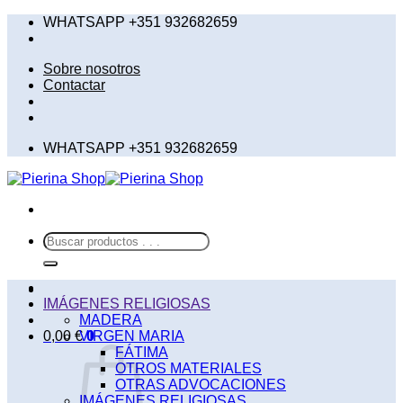
Saltar
WHATSAPP +351 932682659
al
contenido
Sobre nosotros
Contactar
WHATSAPP +351 932682659
Buscar
por:
IMÁGENES RELIGIOSAS
MADERA
0,00
€
VIRGEN MARIA
0
FÁTIMA
OTROS MATERIALES
OTRAS ADVOCACIONES
IMÁGENES RELIGIOSAS