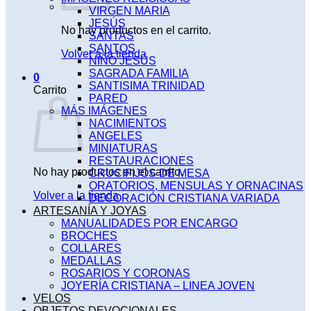
VIRGEN MARIA
JESÚS
No hay productos en el carrito.
SANTAS
SANTOS
Volver a la tienda
NIÑO JESÚS
SAGRADA FAMILIA
0
SANTISIMA TRINIDAD
Carrito
PARED
MÁS IMÁGENES
NACIMIENTOS
ANGELES
MINIATURAS
RESTAURACIONES
No hay productos en el carrito.
CRUCIFIJOS DE MESA
ORATORIOS, MENSULAS Y ORNACINAS
Volver a la tienda
DECORACIÓN CRISTIANA VARIADA
ARTESANÍA Y JOYAS
MANUALIDADES POR ENCARGO
BROCHES
COLLARES
MEDALLAS
ROSARIOS Y CORONAS
JOYERÍA CRISTIANA – LINEA JOVEN
VELOS
OBJETOS DEVOCIONALES