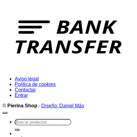
T
Aviso legal
Política de cookies
Contactar
Entrar
©
Pierina Shop
-
Diseño: Daniel Más
Buscar
por: