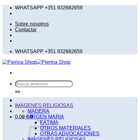
Saltar
WHATSAPP +351 932682659
al
contenido
Sobre nosotros
Contactar
WHATSAPP +351 932682659
Buscar
por:
IMÁGENES RELIGIOSAS
MADERA
0,00
€
VIRGEN MARIA
0
FÁTIMA
OTROS MATERIALES
OTRAS ADVOCACIONES
IMÁGENES RELIGIOSAS