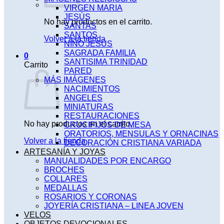
VIRGEN MARIA
JESÚS
No hay productos en el carrito.
SANTAS
SANTOS
Volver a la tienda
NIÑO JESÚS
SAGRADA FAMILIA
0
SANTISIMA TRINIDAD
Carrito
PARED
MÁS IMÁGENES
NACIMIENTOS
ANGELES
MINIATURAS
RESTAURACIONES
No hay productos en el carrito.
CRUCIFIJOS DE MESA
ORATORIOS, MENSULAS Y ORNACINAS
Volver a la tienda
DECORACIÓN CRISTIANA VARIADA
ARTESANÍA Y JOYAS
MANUALIDADES POR ENCARGO
BROCHES
COLLARES
MEDALLAS
ROSARIOS Y CORONAS
JOYERÍA CRISTIANA – LINEA JOVEN
VELOS
OBJETOS DEVOCIONALES