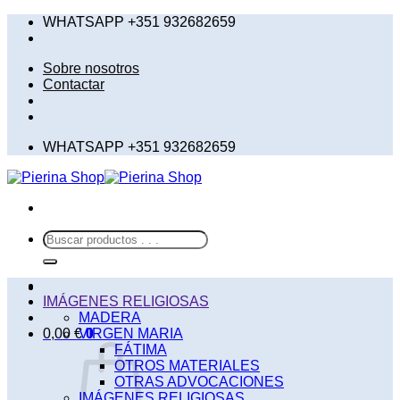
Saltar
WHATSAPP +351 932682659
al
contenido
Sobre nosotros
Contactar
WHATSAPP +351 932682659
Buscar
por:
IMÁGENES RELIGIOSAS
MADERA
0,00
€
VIRGEN MARIA
0
FÁTIMA
OTROS MATERIALES
OTRAS ADVOCACIONES
IMÁGENES RELIGIOSAS