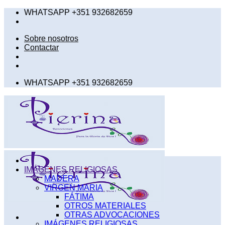
Saltar
WHATSAPP +351 932682659
al
contenido
Sobre nosotros
Contactar
WHATSAPP +351 932682659
IMÁGENES RELIGIOSAS
MADERA
VIRGEN MARIA
FÁTIMA
OTROS MATERIALES
OTRAS ADVOCACIONES
IMÁGENES RELIGIOSAS