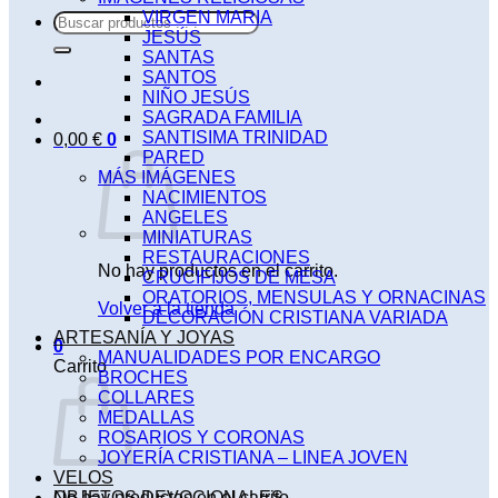
VIRGEN MARIA
Buscar
JESÚS
por:
SANTAS
SANTOS
NIÑO JESÚS
SAGRADA FAMILIA
SANTISIMA TRINIDAD
0,00
€
0
PARED
MÁS IMÁGENES
NACIMIENTOS
ANGELES
MINIATURAS
RESTAURACIONES
No hay productos en el carrito.
CRUCIFIJOS DE MESA
ORATORIOS, MENSULAS Y ORNACINAS
Volver a la tienda
DECORACIÓN CRISTIANA VARIADA
ARTESANÍA Y JOYAS
0
MANUALIDADES POR ENCARGO
Carrito
BROCHES
COLLARES
MEDALLAS
ROSARIOS Y CORONAS
JOYERÍA CRISTIANA – LINEA JOVEN
VELOS
No hay productos en el carrito.
OBJETOS DEVOCIONALES