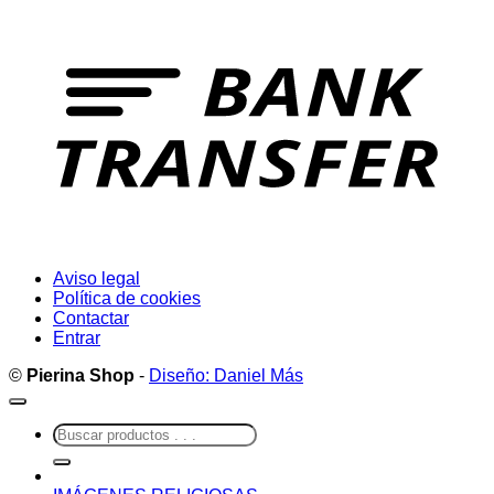
T
Aviso legal
Política de cookies
Contactar
Entrar
©
Pierina Shop
-
Diseño: Daniel Más
Buscar
por: