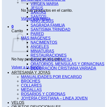
VIRGEN MARIA
JESÚS
No hay productos en el carrito.
SANTAS
SANTOS
Volver a la tienda
NIÑO JESÚS
SAGRADA FAMILIA
0
SANTISIMA TRINIDAD
Carrito
PARED
MÁS IMÁGENES
NACIMIENTOS
ANGELES
MINIATURAS
RESTAURACIONES
No hay productos en el carrito.
CRUCIFIJOS DE MESA
ORATORIOS, MENSULAS Y ORNACINAS
Volver a la tienda
DECORACIÓN CRISTIANA VARIADA
ARTESANÍA Y JOYAS
MANUALIDADES POR ENCARGO
BROCHES
COLLARES
MEDALLAS
ROSARIOS Y CORONAS
JOYERÍA CRISTIANA – LINEA JOVEN
VELOS
OBJETOS DEVOCIONALES