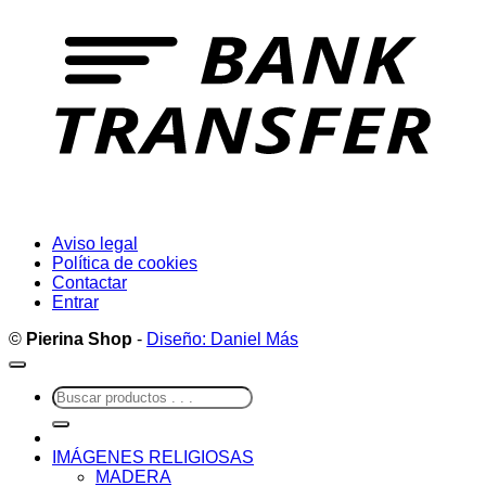
T
Aviso legal
Política de cookies
Contactar
Entrar
©
Pierina Shop
-
Diseño: Daniel Más
Buscar
por:
IMÁGENES RELIGIOSAS
MADERA