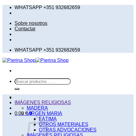
Saltar
WHATSAPP +351 932682659
al
contenido
Sobre nosotros
Contactar
WHATSAPP +351 932682659
Buscar
por:
IMÁGENES RELIGIOSAS
MADERA
0,00
€
VIRGEN MARIA
0
FÁTIMA
OTROS MATERIALES
OTRAS ADVOCACIONES
IMÁGENES RELIGIOSAS