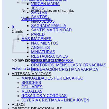
VIRGEN MARIA
JESÚS
No hay productos en el carrito.
SANTAS
SANTOS
Volver a la tienda
NIÑO JESÚS
SAGRADA FAMILIA
0
SANTISIMA TRINIDAD
Carrito
PARED
MÁS IMÁGENES
NACIMIENTOS
ANGELES
MINIATURAS
RESTAURACIONES
No hay productos en el carrito.
CRUCIFIJOS DE MESA
ORATORIOS, MENSULAS Y ORNACINAS
Volver a la tienda
DECORACIÓN CRISTIANA VARIADA
ARTESANÍA Y JOYAS
MANUALIDADES POR ENCARGO
BROCHES
COLLARES
MEDALLAS
ROSARIOS Y CORONAS
JOYERÍA CRISTIANA – LINEA JOVEN
VELOS
OBJETOS DEVOCIONALES