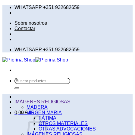
Saltar
WHATSAPP +351 932682659
al
contenido
Sobre nosotros
Contactar
WHATSAPP +351 932682659
Buscar
por:
IMÁGENES RELIGIOSAS
MADERA
0,00
€
VIRGEN MARIA
0
FÁTIMA
OTROS MATERIALES
OTRAS ADVOCACIONES
IMÁGENES RELIGIOSAS