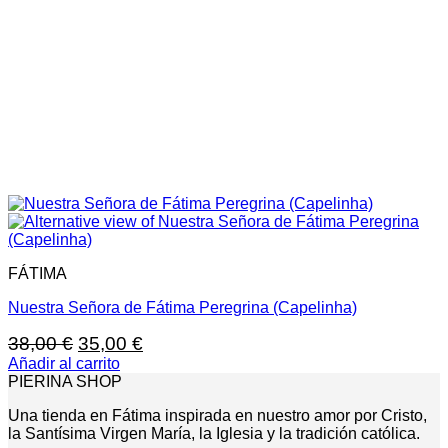
FÁTIMA
Nuestra Señora de Fátima Peregrina (Capelinha)
El
El
38,00
€
35,00
€
precio
precio
Añadir al carrito
PIERINA SHOP
original
actual
era:
es:
Una tienda en Fátima inspirada en nuestro amor por Cristo,
38,00 €.
35,00 €.
la Santísima Virgen María, la Iglesia y la tradición católica.