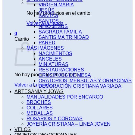
VIRGEN MARIA
JESÚS
No hay productos en el carrito.
SANTAS
SANTOS
Volver a la tienda
NIÑO JESÚS
SAGRADA FAMILIA
0
SANTISIMA TRINIDAD
Carrito
PARED
MÁS IMÁGENES
NACIMIENTOS
ANGELES
MINIATURAS
RESTAURACIONES
No hay productos en el carrito.
CRUCIFIJOS DE MESA
ORATORIOS, MENSULAS Y ORNACINAS
Volver a la tienda
DECORACIÓN CRISTIANA VARIADA
ARTESANÍA Y JOYAS
MANUALIDADES POR ENCARGO
BROCHES
COLLARES
MEDALLAS
ROSARIOS Y CORONAS
JOYERÍA CRISTIANA – LINEA JOVEN
VELOS
OBJETOS DEVOCIONALES