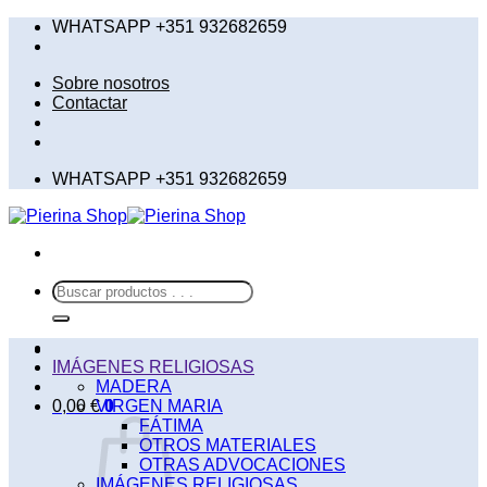
Saltar
WHATSAPP +351 932682659
al
contenido
Sobre nosotros
Contactar
WHATSAPP +351 932682659
Buscar
por:
IMÁGENES RELIGIOSAS
MADERA
0,00
€
VIRGEN MARIA
0
FÁTIMA
OTROS MATERIALES
OTRAS ADVOCACIONES
IMÁGENES RELIGIOSAS