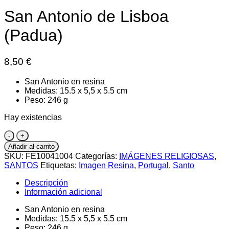
San Antonio de Lisboa
(Padua)
8,50
€
San Antonio en resina
Medidas: 15.5 x 5,5 x 5.5 cm
Peso: 246 g
Hay existencias
San
Antonio
Añadir al carrito
de
SKU:
FE10041004
Categorías:
IMÁGENES RELIGIOSAS
,
Lisboa
SANTOS
Etiquetas:
Imagen Resina
,
Portugal
,
Santo
(Padua)
cantidad
Descripción
Información adicional
San Antonio en resina
Medidas: 15.5 x 5,5 x 5.5 cm
Peso: 246 g