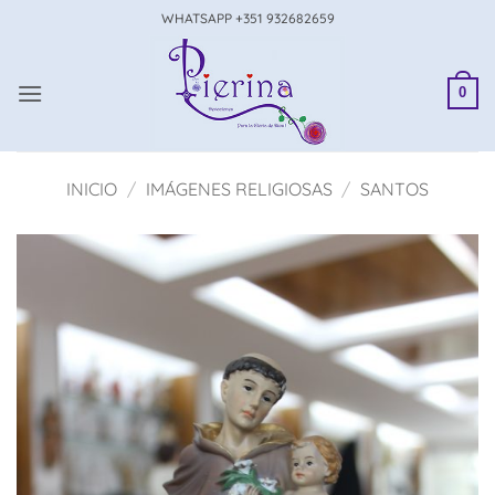
Saltar
WHATSAPP +351 932682659
al
contenido
0
INICIO
/
IMÁGENES RELIGIOSAS
/
SANTOS