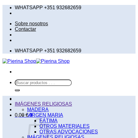
Saltar
WHATSAPP +351 932682659
al
contenido
Sobre nosotros
Contactar
WHATSAPP +351 932682659
Buscar
por:
IMÁGENES RELIGIOSAS
MADERA
0,00
€
VIRGEN MARIA
0
FÁTIMA
OTROS MATERIALES
OTRAS ADVOCACIONES
IMÁGENES RELIGIOSAS