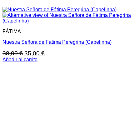
FÁTIMA
Nuestra Señora de Fátima Peregrina (Capelinha)
El
El
38,00
€
35,00
€
precio
precio
Añadir al carrito
original
actual
era:
es:
38,00 €.
35,00 €.