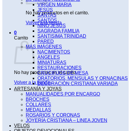
VIRGEN MARIA
JESÚS
No hay productos en el carrito.
SANTAS
SANTOS
Volver a la tienda
NIÑO JESÚS
SAGRADA FAMILIA
0
SANTISIMA TRINIDAD
Carrito
PARED
MÁS IMÁGENES
NACIMIENTOS
ANGELES
MINIATURAS
RESTAURACIONES
No hay productos en el carrito.
CRUCIFIJOS DE MESA
ORATORIOS, MENSULAS Y ORNACINAS
Volver a la tienda
DECORACIÓN CRISTIANA VARIADA
ARTESANÍA Y JOYAS
MANUALIDADES POR ENCARGO
BROCHES
COLLARES
MEDALLAS
ROSARIOS Y CORONAS
JOYERÍA CRISTIANA – LINEA JOVEN
VELOS
OBJETOS DEVOCIONALES