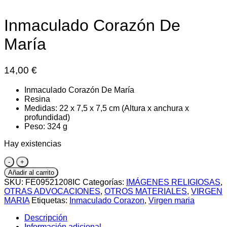
Inmaculado Corazón De
María
14,00
€
Inmaculado Corazón De María
Resina
Medidas: 22 x 7,5 x 7,5 cm (Altura x anchura x
profundidad)
Peso: 324 g
Hay existencias
Inmaculado
Corazón
Añadir al carrito
De
SKU:
FE09521208IC
Categorías:
IMÁGENES RELIGIOSAS
,
María
OTRAS ADVOCACIONES
,
OTROS MATERIALES
,
VIRGEN
cantidad
MARIA
Etiquetas:
Inmaculado Corazon
,
Virgen maria
Descripción
Información adicional