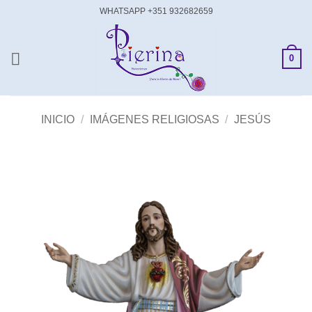
Saltar
WHATSAPP +351 932682659
al
contenido
0
INICIO
/
IMÁGENES RELIGIOSAS
/
JESÚS