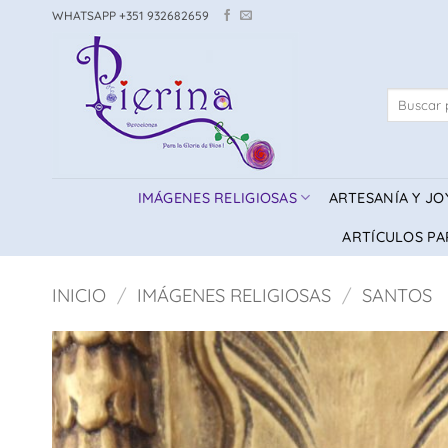
Saltar
WHATSAPP +351 932682659
al
contenido
Buscar
por:
IMÁGENES RELIGIOSAS
ARTESANÍA Y JO
ARTÍCULOS PA
INICIO
/
IMÁGENES RELIGIOSAS
/
SANTOS