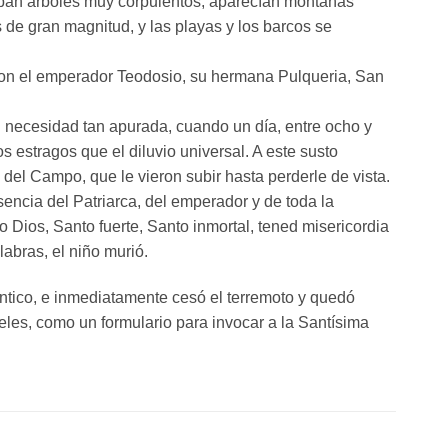
ncaban árboles muy corpulentos, aparecían montañas
de gran magnitud, y las playas y los barcos se
 con el emperador Teodosio, su hermana Pulqueria, San
n necesidad tan apurada, cuando un día, entre ocho y
s estragos que el diluvio universal. A este susto
 del Campo, que le vieron subir hasta perderle de vista.
sencia del Patriarca, del emperador y de toda la
 Dios, Santo fuerte, Santo inmortal, tened misericordia
abras, el niño murió.
tico, e inmediatamente cesó el terremoto y quedó
fieles, como un formulario para invocar a la Santísima