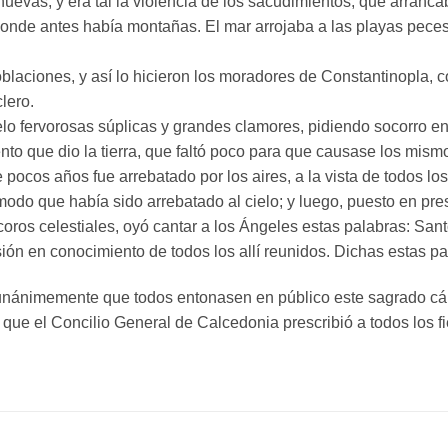
 nuevas; y era tal la violencia de los sacudimientos, que arra
nde antes había montañas. El mar arrojaba a las playas peces 
oblaciones, y así lo hicieron los moradores de Constantinopla,
lero.
elo fervorosas súplicas y grandes clamores, pidiendo socorro e
to que dio la tierra, que faltó poco para que causase los mismo
 pocos años fue arrebatado por los aires, a la vista de todos los
modo que había sido arrebatado al cielo; y luego, puesto en pre
oros celestiales, oyó cantar a los Ángeles estas palabras: Santo
ón en conocimiento de todos los allí reunidos. Dichas estas pal
 unánimemente que todos entonasen en público este sagrado cán
o, que el Concilio General de Calcedonia prescribió a todos los 