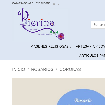
Saltar
WHATSAPP +351 932682659
al
contenido
Buscar
por:
IMÁGENES RELIGIOSAS
ARTESANÍA Y JO
ARTÍCULOS PA
INICIO
/
ROSARIOS
/
CORONAS