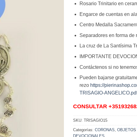
Rosario Trinitario en cera
Engarce de cuentas en ala
Centro Medalla Sacramenta
Separadores en forma de 
La cruz de La Santísima T
IMPORTANTE DEVOCION
Contáctenos si no tenemo
Pueden bajarse gratuitame
rezo
https://pierinashop
TRISAGIO-ANGELICO.pd
CONSULTAR +35193268
SKU:
TRISAGIO15
Categorías:
CORONAS
,
OBJETOS
DEVOCIONALES