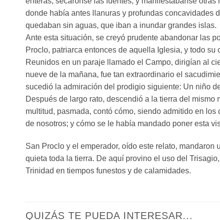
enteras; secáronse las fuentes, y manifestábanse otras
donde había antes llanuras y profundas concavidades do
quedaban sin aguas, que iban a inundar grandes islas.
Ante esta situación, se creyó prudente abandonar las p
Proclo, patriarca entonces de aquella Iglesia, y todo su c
Reunidos en un paraje llamado el Campo, dirigían al ci
nueve de la mañana, fue tan extraordinario el sacudimien
sucedió la admiración del prodigio siguiente: Un niño de
Después de largo rato, descendió a la tierra del mismo 
multitud, pasmada, contó cómo, siendo admitido en los c
de nosotros; y cómo se le había mandado poner esta visi
San Proclo y el emperador, oído este relato, mandaron
quieta toda la tierra. De aquí provino el uso del Trisagi
Trinidad en tiempos funestos y de calamidades.
QUIZÁS TE PUEDA INTERESAR...