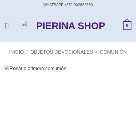
Saltar
WHATSAPP +351 932682659
al
contenido
0
INICIO
/
OBJETOS DEVOCIONALES
/
COMUNIÓN