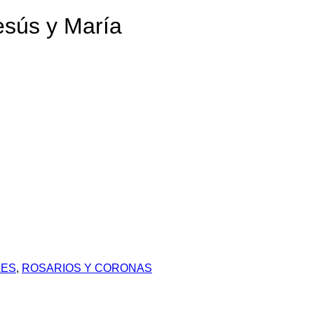
esús y María
LES
,
ROSARIOS Y CORONAS