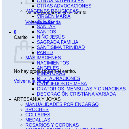
OTROS MATERIALES
OTRAS ADVOCACIONES
IMÁGENES RELIGIOSAS
No hay productos en el carrito.
VIRGEN MARIA
JESÚS
Volver a la tienda
SANTAS
SANTOS
0
NIÑO JESÚS
Carrito
SAGRADA FAMILIA
SANTISIMA TRINIDAD
PARED
MÁS IMÁGENES
NACIMIENTOS
ANGELES
No hay productos en el carrito.
MINIATURAS
RESTAURACIONES
Volver a la tienda
CRUCIFIJOS DE MESA
ORATORIOS, MENSULAS Y ORNACINAS
DECORACIÓN CRISTIANA VARIADA
ARTESANÍA Y JOYAS
MANUALIDADES POR ENCARGO
BROCHES
COLLARES
MEDALLAS
ROSARIOS Y CORONAS