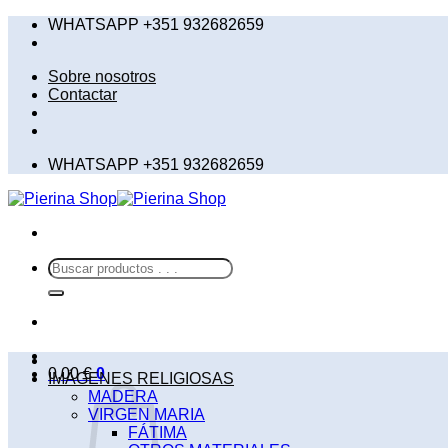
Saltar
WHATSAPP +351 932682659
al
contenido
Sobre nosotros
Contactar
WHATSAPP +351 932682659
Buscar
por:
0,00
€
0
IMÁGENES RELIGIOSAS
MADERA
VIRGEN MARIA
FÁTIMA