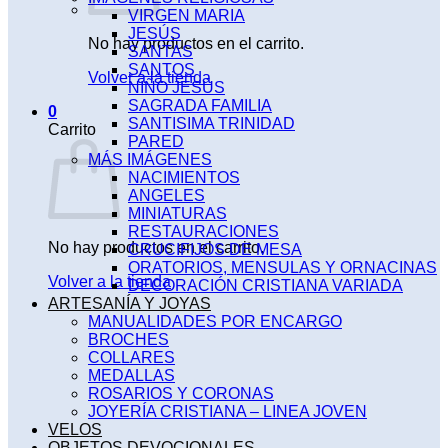
VIRGEN MARIA
JESÚS
No hay productos en el carrito.
SANTAS
SANTOS
Volver a la tienda
NIÑO JESÚS
SAGRADA FAMILIA
0
SANTISIMA TRINIDAD
Carrito
PARED
MÁS IMÁGENES
NACIMIENTOS
ANGELES
MINIATURAS
RESTAURACIONES
No hay productos en el carrito.
CRUCIFIJOS DE MESA
ORATORIOS, MENSULAS Y ORNACINAS
Volver a la tienda
DECORACIÓN CRISTIANA VARIADA
ARTESANÍA Y JOYAS
MANUALIDADES POR ENCARGO
BROCHES
COLLARES
MEDALLAS
ROSARIOS Y CORONAS
JOYERÍA CRISTIANA – LINEA JOVEN
VELOS
OBJETOS DEVOCIONALES