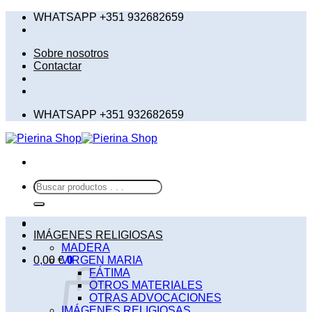
Saltar
WHATSAPP +351 932682659
al
contenido
Sobre nosotros
Contactar
WHATSAPP +351 932682659
Buscar
por:
IMÁGENES RELIGIOSAS
MADERA
0,00
€
VIRGEN MARIA
0
FÁTIMA
OTROS MATERIALES
OTRAS ADVOCACIONES
IMÁGENES RELIGIOSAS