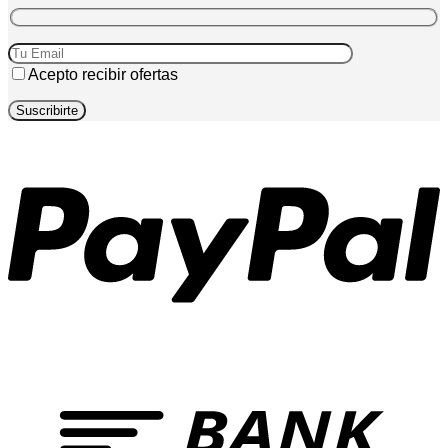
Acepto recibir ofertas
P
T