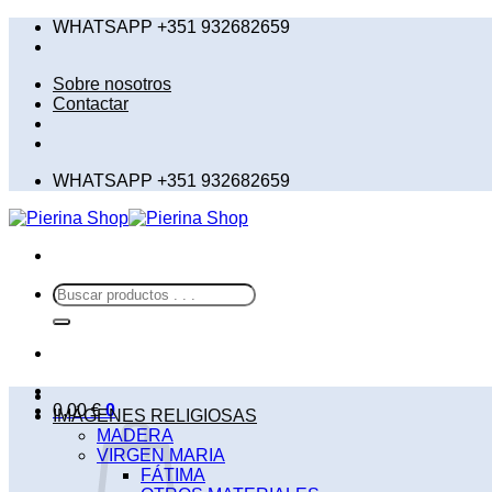
Saltar
WHATSAPP +351 932682659
al
contenido
Sobre nosotros
Contactar
WHATSAPP +351 932682659
Buscar
por:
0,00
€
0
IMÁGENES RELIGIOSAS
MADERA
VIRGEN MARIA
FÁTIMA