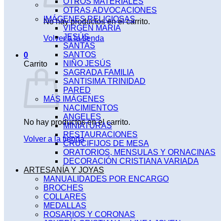
OTROS MATERIALES
OTRAS ADVOCACIONES
IMÁGENES RELIGIOSAS
No hay productos en el carrito.
VIRGEN MARIA
JESÚS
Volver a la tienda
SANTAS
SANTOS
0
NIÑO JESÚS
Carrito
SAGRADA FAMILIA
SANTISIMA TRINIDAD
PARED
MÁS IMÁGENES
NACIMIENTOS
ANGELES
No hay productos en el carrito.
MINIATURAS
RESTAURACIONES
Volver a la tienda
CRUCIFIJOS DE MESA
ORATORIOS, MENSULAS Y ORNACINAS
DECORACIÓN CRISTIANA VARIADA
ARTESANÍA Y JOYAS
MANUALIDADES POR ENCARGO
BROCHES
COLLARES
MEDALLAS
ROSARIOS Y CORONAS