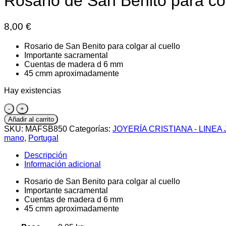
Rosario de San Benito para col
8,00
€
Rosario de San Benito para colgar al cuello
Importante sacramental
Cuentas de madera d 6 mm
45 cmm aproximadamente
Hay existencias
Rosario
de
Añadir al carrito
San
SKU:
MAFSB850
Categorías:
JOYERÍA CRISTIANA - LINEA
Benito
mano
,
Portugal
para
colgar
Descripción
al
Información adicional
cuello
cantidad
Rosario de San Benito para colgar al cuello
Importante sacramental
Cuentas de madera d 6 mm
45 cmm aproximadamente