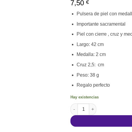
7,50
€
Pulsera de piel con medal
Importante sacramental
Piel con cierre , cruz y me
Largo: 42 cm
Medalla: 2 cm
Cruz 2,5: cm
Peso: 38 g
Regalo perfecto
Hay existencias
Pulsera de piel con medalla de