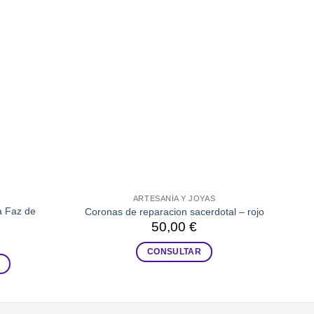
ARTESANÍA Y JOYAS
a Faz de
Ro
Coronas de reparacion sacerdotal – rojo
50,00
€
CONSULTAR