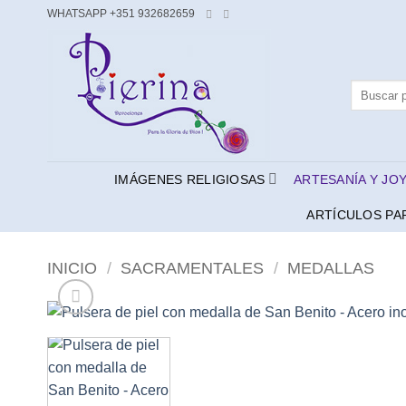
Saltar
WHATSAPP +351 932682659
al
contenido
Buscar
por:
IMÁGENES RELIGIOSAS
ARTESANÍA Y JO
ARTÍCULOS PA
INICIO
/
SACRAMENTALES
/
MEDALLAS